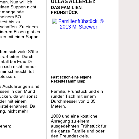
ULLAS ALLERLEI:
en. Nun will ich
einen Suppen nicht
DAS FAMILIEN-
ber mangelnde
FRÜHSTÜCK
 meinem 5O.
test bis zu
nschaffen. Zu einem
ineren Essen gibt es
ssen mit einer Suppe
ben sich viele Säfte
rarbeiten. Durch
fall bei Frau Dr.
n sich nicht immer
mir schmeckt, tut
uptessen.
Fast schon eine eigene
Rezeptesammlung:
hre Ausführungen sind
 Essen in den Mund
Familie, Frühstück und ein
cken, da wir sonst
runder Tisch mit einem
 der mit einem
Durchmesser von 1,35
istel ernähren. Da
Metern.
ng, nicht mehr
1000 und eine köstliche
Anregung zu einem
gehen:
ausgedehnten Frühstück für
die ganze Familie und oder
den Freundeskreis.