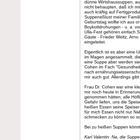
dünne Wirtshaussuppen, auf
nicht behaupten, daß ich m
auch kräftig auf Fertigprod
Suppeneßlust meiner Famili
Geburtstag wollte ich aus o
Boykottdrohungen - u. a. vo
Ulla-Fest gehören einfach S
Gäste - Frieder Weltz, Arno
eingeleitet.
Eigentlich ist es aber eine 
im Magen angesammelt, die 
eine Suppe aber werden sie 
Cohen im Fach "Gesundheits
nach ernährungswissenschaf
mir auch gut. Allerdings gi
Frau Dr. Cohen war eine klei
mir noch heute in Erinnerun
genommen hätten, alle Höfl
Gefahr liefen, uns die Spei
heißen Essen seine Speiserö
für mich Essen nicht nur N
schmecken zu können so sch
Bei zu heißen Suppen könn
Karl Valentin: Na, die Suppe