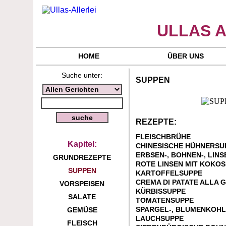
ULLAS A
HOME
ÜBER UNS
Suche unter:
SUPPEN
REZEPTE:
FLEISCHBRÜHE
Kapitel:
CHINESISCHE HÜHNERSU
ERBSEN-, BOHNEN-, LIN
GRUNDREZEPTE
ROTE LINSEN MIT KOKO
SUPPEN
KARTOFFELSUPPE
CREMA DI PATATE ALLA G
VORSPEISEN
KÜRBISSUPPE
SALATE
TOMATENSUPPE
SPARGEL-, BLUMENKOHL
GEMÜSE
LAUCHSUPPE
FLEISCH