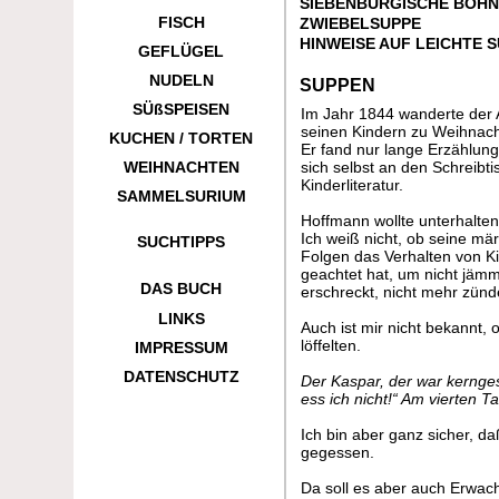
SIEBENBÜRGISCHE BOH
FISCH
ZWIEBELSUPPE
HINWEISE AUF LEICHTE 
GEFLÜGEL
NUDELN
SUPPEN
SÜßSPEISEN
Im Jahr 1844 wanderte der 
seinen Kindern zu Weihnac
KUCHEN / TORTEN
Er fand nur lange Erzählung
WEIHNACHTEN
sich selbst an den Schreibt
Kinderliteratur.
SAMMELSURIUM
Hoffmann wollte unterhalten
Ich weiß nicht, ob seine mä
SUCHTIPPS
Folgen das Verhalten von K
geachtet hat, um nicht jämm
DAS BUCH
erschreckt, nicht mehr zünde
LINKS
Auch ist mir nicht bekannt,
löffelten.
IMPRESSUM
DATENSCHUTZ
Der Kaspar, der war kernges
ess ich nicht!“ Am vierten T
Ich bin aber ganz sicher, d
gegessen.
Da soll es aber auch Erwach