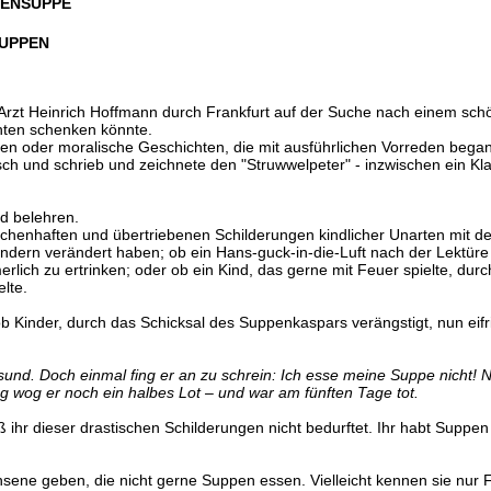
NENSUPPE
SUPPEN
Arzt Heinrich Hoffmann durch Frankfurt auf der Suche nach einem sch
hten schenken könnte.
en oder moralische Geschichten, die mit ausführlichen Vorreden began
isch und schrieb und zeichnete den "Struwwelpeter" - inzwischen ein Kla
d belehren.
rchenhaften und übertriebenen Schilderungen kindlicher Unarten mit de
indern verändert haben; ob ein Hans-guck-in-die-Luft nach der Lektü
erlich zu ertrinken; oder ob ein Kind, das gerne mit Feuer spielte, dur
lte.
 ob Kinder, durch das Schicksal des Suppenkaspars verängstigt, nun eifr
und. Doch einmal fing er an zu schrein: Ich esse meine Suppe nicht! 
ag wog er noch ein halbes Lot – und war am fünften Tage tot.
aß ihr dieser drastischen Schilderungen nicht bedurftet. Ihr habt Suppe
sene geben, die nicht gerne Suppen essen. Vielleicht kennen sie nur 