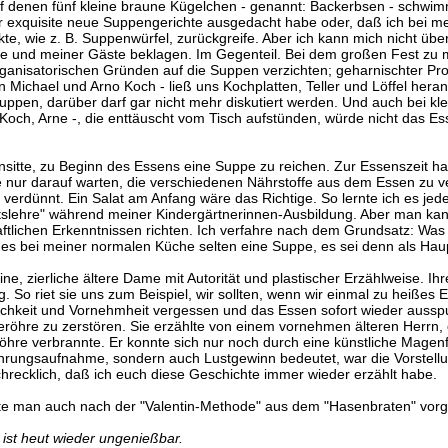
 denen fünf kleine braune Kügelchen - genannt: Backerbsen - schwimm
ir exquisite neue Suppengerichte ausgedacht habe oder, daß ich bei m
ukte, wie z. B. Suppenwürfel, zurückgreife. Aber ich kann mich nicht ü
e und meiner Gäste beklagen. Im Gegenteil. Bei dem großen Fest zu
rganisatorischen Gründen auf die Suppen verzichten; geharnischter Pro
n Michael und Arno Koch - ließ uns Kochplatten, Teller und Löffel hera
uppen, darüber darf gar nicht mehr diskutiert werden. Und auch bei kle
 Koch, Arne -, die enttäuscht vom Tisch aufstünden, würde nicht das E
Unsitte, zu Beginn des Essens eine Suppe zu reichen. Zur Essenszeit ha
nur darauf warten, die verschiedenen Nährstoffe aus dem Essen zu ve
verdünnt. Ein Salat am Anfang wäre das Richtige. So lernte ich es jeden
lehre" während meiner Kindergärtnerinnen-Ausbildung. Aber man kan
tlichen Erkenntnissen richten. Ich verfahre nach dem Grundsatz: Was 
bt es bei meiner normalen Küche selten eine Suppe, es sei denn als Ha
ne, zierliche ältere Dame mit Autorität und plastischer Erzählweise. I
g. So riet sie uns zum Beispiel, wir sollten, wenn wir einmal zu heißes
ichkeit und Vornehmheit vergessen und das Essen sofort wieder ausspu
seröhre zu zerstören. Sie erzählte von einem vornehmen älteren Herrn,
hre verbrannte. Er konnte sich nur noch durch eine künstliche Magenf
ahrungsaufnahme, sondern auch Lustgewinn bedeutet, war die Vorstellu
recklich, daß ich euch diese Geschichte immer wieder erzählt habe.
te man auch nach der "Valentin-Methode" aus dem "Hasenbraten" vor
 ist heut wieder ungenießbar.