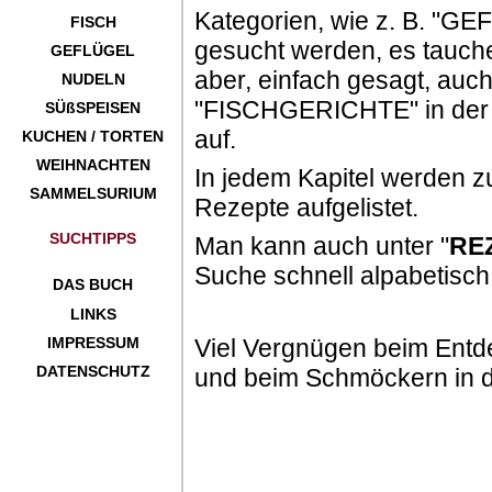
Kategorien, wie z. B. "G
FISCH
gesucht werden, es tauch
GEFLÜGEL
aber, einfach gesagt, auc
NUDELN
"FISCHGERICHTE" in der
SÜßSPEISEN
auf.
KUCHEN / TORTEN
WEIHNACHTEN
In jedem Kapitel werden z
SAMMELSURIUM
Rezepte aufgelistet.
SUCHTIPPS
Man kann auch unter "
RE
Suche schnell alpabetisch
DAS BUCH
LINKS
IMPRESSUM
Viel Vergnügen beim Entd
DATENSCHUTZ
und beim Schmöckern in 