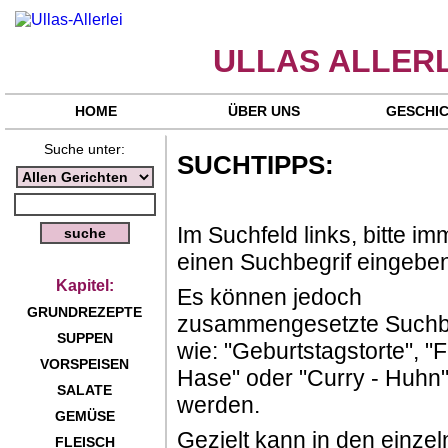
ULLAS ALLERL
HOME
ÜBER UNS
GESCHI
Suche unter:
SUCHTIPPS:
Im Suchfeld links, bitte im
einen Suchbegrif eingebe
Kapitel:
Es können jedoch
GRUNDREZEPTE
zusammengesetzte Suchbe
SUPPEN
wie: "Geburtstagstorte", "
VORSPEISEN
Hase" oder "Curry - Huhn"
SALATE
werden.
GEMÜSE
Gezielt kann in den einze
FLEISCH