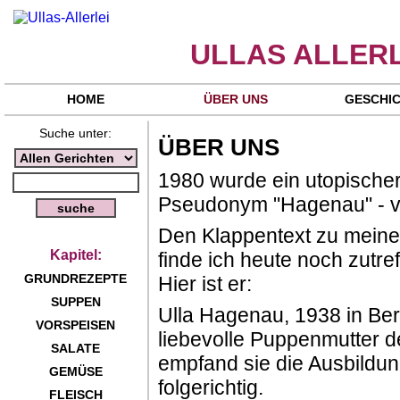
ULLAS ALLERL
HOME
ÜBER UNS
GESCHI
Suche unter:
ÜBER UNS
1980 wurde ein utopische
Pseudonym "Hagenau" - ver
Den Klappentext zu meiner 
Kapitel:
finde ich heute noch zutre
GRUNDREZEPTE
Hier ist er:
SUPPEN
Ulla Hagenau, 1938 in Berl
VORSPEISEN
liebevolle Puppenmutter d
SALATE
empfand sie die Ausbildun
GEMÜSE
folgerichtig.
FLEISCH