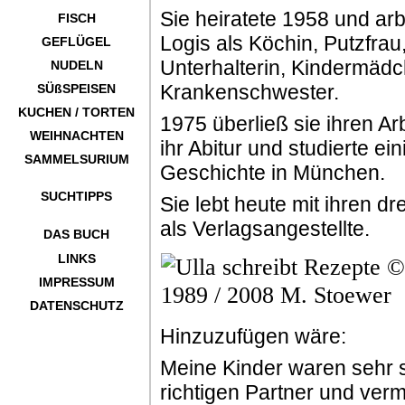
Sie heiratete 1958 und arb
FISCH
Logis als Köchin, Putzfrau
GEFLÜGEL
Unterhalterin, Kindermädch
NUDELN
Krankenschwester.
SÜßSPEISEN
KUCHEN / TORTEN
1975 überließ sie ihren Ar
WEIHNACHTEN
ihr Abitur und studierte ei
SAMMELSURIUM
Geschichte in München.
SUCHTIPPS
Sie lebt heute mit ihren d
als Verlagsangestellte.
DAS BUCH
LINKS
IMPRESSUM
DATENSCHUTZ
Hinzuzufügen wäre:
Meine Kinder waren sehr s
richtigen Partner und verm