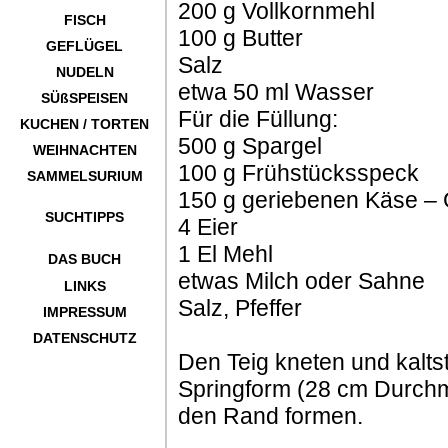
200 g Vollkornmehl
FISCH
100 g Butter
GEFLÜGEL
Salz
NUDELN
etwa 50 ml Wasser
SÜßSPEISEN
Für die Füllung:
KUCHEN / TORTEN
500 g Spargel
WEIHNACHTEN
100 g Frühstücksspeck
SAMMELSURIUM
150 g geriebenen Käse –
SUCHTIPPS
4 Eier
1 El Mehl
DAS BUCH
etwas Milch oder Sahne
LINKS
Salz, Pfeffer
IMPRESSUM
DATENSCHUTZ
Den Teig kneten und kaltst
Springform (28 cm Durchm
den Rand formen.