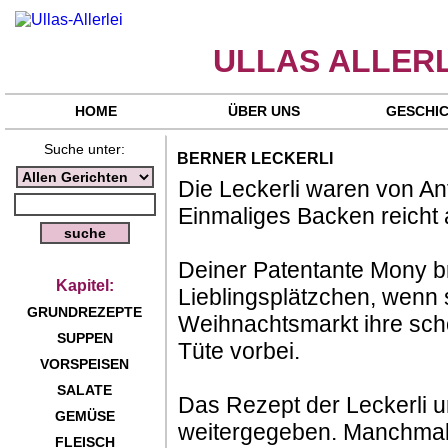
ULLAS ALLERL
HOME
ÜBER UNS
GESCHI
Suche unter:
BERNER LECKERLI
Die Leckerli waren von An
Einmaliges Backen reicht a
Deiner Patentante Mony br
Kapitel:
Lieblingsplätzchen, wenn 
GRUNDREZEPTE
Weihnachtsmarkt ihre sch
SUPPEN
Tüte vorbei.
VORSPEISEN
SALATE
Das Rezept der Leckerli u
GEMÜSE
weitergegeben. Manchmal 
FLEISCH