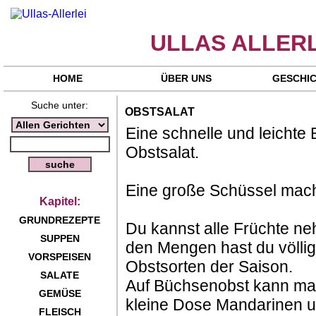
ULLAS ALLERL
HOME
ÜBER UNS
GESCHI
Suche unter:
OBSTSALAT
Eine schnelle und leichte
Obstsalat.
Eine große Schüssel mach
Kapitel:
GRUNDREZEPTE
Du kannst alle Früchte ne
SUPPEN
den Mengen hast du völlig
VORSPEISEN
Obstsorten der Saison.
SALATE
Auf Büchsenobst kann man
GEMÜSE
kleine Dose Mandarinen un
FLEISCH