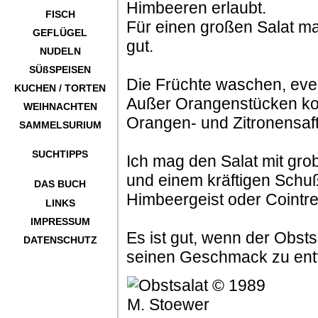
Himbeeren erlaubt.
FISCH
Für einen großen Salat ma
GEFLÜGEL
gut.
NUDELN
SÜßSPEISEN
Die Früchte waschen, even
KUCHEN / TORTEN
Außer Orangenstücken ko
WEIHNACHTEN
Orangen- und Zitronensaft
SAMMELSURIUM
SUCHTIPPS
Ich mag den Salat mit gr
und einem kräftigen Schuß
DAS BUCH
Himbeergeist oder Cointr
LINKS
IMPRESSUM
Es ist gut, wenn der Obsts
DATENSCHUTZ
seinen Geschmack zu entf