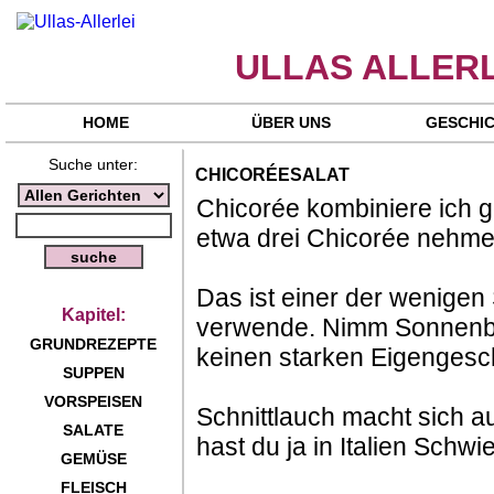
ULLAS ALLERL
HOME
ÜBER UNS
GESCHI
Suche unter:
CHICORÉESALAT
Chicorée kombiniere ich 
etwa drei Chicorée nehme
Das ist einer der wenigen 
Kapitel:
verwende. Nimm Sonnenbl
GRUNDREZEPTE
keinen starken Eigengesc
SUPPEN
VORSPEISEN
Schnittlauch macht sich 
SALATE
hast du ja in Italien Schwie
GEMÜSE
FLEISCH